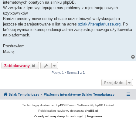
internetowych opartych na silniku phpBB.
W związku z tym występują u nas problemy z rejestracją nowych
użytkowników.
Bardzo prosimy nowe osoby chcące uczestniczyć w dyskusjach a
jeszcze nie zarejestrowane o list na adres
szlak@templariusze.org
. Po
krótkiej wymianie korespondencji admin zarejestruje nowego użytkownika
na platformach.
Pozdrawiam
Maciej
Zablokowany
Posty: 1 • Strona
1
z
1
Przejdź do
Szlak Templariuszy
Platformy interaktywne Szlaku Templariuszy
Technologię dostarcza
phpBB
® Forum Software © phpBB Limited
Polski pakiet językowy dostarcza
phpBB.pl
Zasady ochrony danych osobowych
|
Regulamin