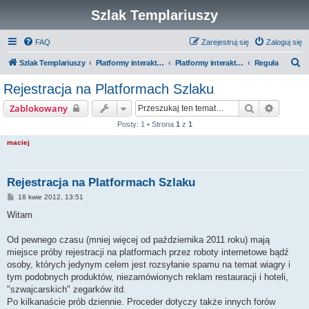
Szlak Templariuszy
FAQ
Zarejestruj się
Zaloguj się
S
Szlak Templariuszy
Platformy interaktywne Szlaku Templariuszy
Platformy interaktywne - Zakon Templariuszy
Reguła
z
Rejestracja na Platformach Szlaku
u
Szukaj
Wyszuk
Zablokowany
k
Posty: 1 • Strona
1
z
1
a
maciej
j
Rejestracja na Platformach Szlaku
P
18 kwie 2012, 13:51
o
s
Witam
t
Od pewnego czasu (mniej więcej od października 2011 roku) mają
miejsce próby rejestracji na platformach przez roboty internetowe bądź
osoby, których jedynym celem jest rozsyłanie spamu na temat wiagry i
tym podobnych produktów, niezamówionych reklam restauracji i hoteli,
"szwajcarskich" zegarków itd.
Po kilkanaście prób dziennie. Proceder dotyczy także innych forów