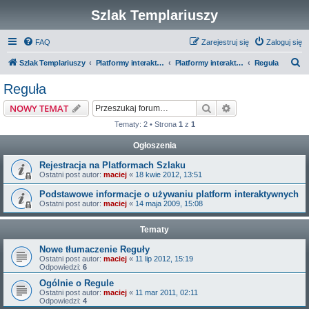
Szlak Templariuszy
FAQ
Zarejestruj się
Zaloguj się
S
Szlak Templariuszy
Platformy interaktywne Szlaku Templariuszy
Platformy interaktywne - Zakon Templariuszy
Reguła
z
Reguła
u
Szukaj
Wyszukiwanie z
NOWY TEMAT
k
Tematy: 2 • Strona
1
z
1
a
Ogłoszenia
j
Rejestracja na Platformach Szlaku
Ostatni post autor:
maciej
«
18 kwie 2012, 13:51
Podstawowe informacje o używaniu platform interaktywnych
Ostatni post autor:
maciej
«
14 maja 2009, 15:08
Tematy
Nowe tłumaczenie Reguły
Ostatni post autor:
maciej
«
11 lip 2012, 15:19
Odpowiedzi:
6
Ogólnie o Regule
Ostatni post autor:
maciej
«
11 mar 2011, 02:11
Odpowiedzi:
4