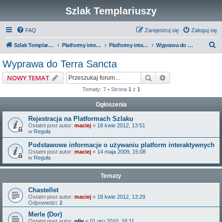
Szlak Templariuszy
FAQ
Zarejestruj się
Zaloguj się
S
Szlak Templariuszy
Platformy interaktywne Szlaku Templariuszy
Platformy interaktywne - Miejsca związane z Templariuszami
Wyprawa do Terra Sancta
z
Wyprawa do Terra Sancta
u
Szukaj
Wyszukiwanie z
NOWY TEMAT
k
Tematy: 7 • Strona
1
z
1
a
Ogłoszenia
j
Rejestracja na Platformach Szlaku
Ostatni post autor:
maciej
«
18 kwie 2012, 13:51
w
Reguła
Podstawowe informacje o używaniu platform interaktywnych
Ostatni post autor:
maciej
«
14 maja 2009, 15:08
w
Reguła
Tematy
Chastellet
Ostatni post autor:
maciej
«
18 kwie 2012, 13:29
Odpowiedzi:
2
Merle (Dor)
Ostatni post autor:
oliv
«
01 gru 2010, 16:11