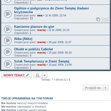
Odpowiedzi:
1
Ogólnie o pielgrzymce do Ziemi Świętej śladami
krzyżowców
Ostatni post autor:
ewa
«
11 lis 2009, 22:54
Odpowiedzi:
13
1
2
Kamienne plansze do gier
Ostatni post autor:
maciej
«
11 lis 2009, 22:15
Odpowiedzi:
1
Akka (Akko)
Ostatni post autor:
maciej
«
26 paź 2009, 11:37
Obiekt w pobliżu Caferlet
Ostatni post autor:
maciej
«
25 paź 2009, 00:16
Odpowiedzi:
3
Szlak Templariuszy w Ziemi Świętej
Ostatni post autor:
maciej
«
10 paź 2009, 13:08
Odpowiedzi:
1
NOWY TEMAT
Tematy: 7 • Strona
1
z
1
Przejdź do
TWOJE UPRAWNIENIA NA TYM FORUM
Nie możesz
tworzyć nowych tematów
Nie możesz
odpowiadać w tematach
Nie możesz
zmieniać swoich postów