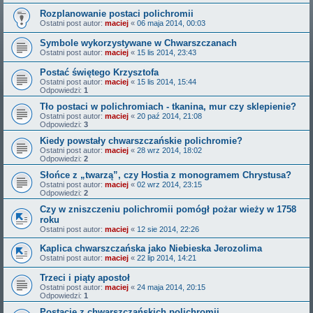
Rozplanowanie postaci polichromii
Ostatni post autor:
maciej
«
06 maja 2014, 00:03
Symbole wykorzystywane w Chwarszczanach
Ostatni post autor:
maciej
«
15 lis 2014, 23:43
Postać świętego Krzysztofa
Ostatni post autor:
maciej
«
15 lis 2014, 15:44
Odpowiedzi:
1
Tło postaci w polichromiach - tkanina, mur czy sklepienie?
Ostatni post autor:
maciej
«
20 paź 2014, 21:08
Odpowiedzi:
3
Kiedy powstały chwarszczańskie polichromie?
Ostatni post autor:
maciej
«
28 wrz 2014, 18:02
Odpowiedzi:
2
Słońce z „twarzą”, czy Hostia z monogramem Chrystusa?
Ostatni post autor:
maciej
«
02 wrz 2014, 23:15
Odpowiedzi:
2
Czy w zniszczeniu polichromii pomógł pożar wieży w 1758
roku
Ostatni post autor:
maciej
«
12 sie 2014, 22:26
Kaplica chwarszczańska jako Niebieska Jerozolima
Ostatni post autor:
maciej
«
22 lip 2014, 14:21
Trzeci i piąty apostoł
Ostatni post autor:
maciej
«
24 maja 2014, 20:15
Odpowiedzi:
1
Postacie z chwarszczańskich polichromii