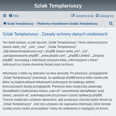
Szlak Templariuszy
FAQ
Zarejestruj się
Zaloguj się
S
Szlak Templariuszy
Platformy interaktywne Szlaku Templariuszy
z
Szlak Templariuszy - Zasady ochrony danych osobowych
u
k
Ten tekst opisuje, w jaki sposób „Szlak Templariuszy” i firmy stowarzyszone
zwane dalej „my”, „nas”, „nasz”, „Szlak Templariuszy”,
a
„http://www.templariusze.org” i phpBB zwane dalej „oni”, „ich”,
j
„oprogramowanie phpBB”, „www.phpbb.com”, „phpBB Limited”, „Zespoły
phpBB”, korzystają z informacji zwanymi dalej „informacjami o tobie”
zebranych w czasie dowolnej twojej sesji na forum.
Informacje o tobie są zbierane na dwa sposoby. Po pierwsze, przeglądanie
„Szlak Templariuszy” powoduje, że aplikacja phpBB tworzy kilka ciasteczek,
które są małymi plikami tekstowymi pobranymi do katalogu plików
tymczasowych twojej przeglądarki. Pierwsze dwa ciasteczka zawierają
identyfikator użytkownika zwany „user-id” i anonimowy identyfikator sesji
zwany „session-id”, automatycznie przyznane ci przez aplikację phpBB.
Trzecie ciasteczko zostanie utworzone, gdy przejrzysz chociaż jeden temat na
„Szlak Templariuszy”. Jest ono używane do zapisania informacji, które tematy
zostały przez ciebie przeczytane i służy do ułatwienia ci nawigacji na forum.