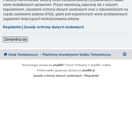
wiele dodatkowych uprawnień. Przed rejestracją zapoznaj się z naszym
regulaminem, zasadami ochrony danych osobowych oraz z odpowiedziami na
często zadawane pytania (FAQ), gdzie jest wyjaśnionych wiele podstawowych
zagadnień dotyczących funkcjonowania witryny.
Regulamin
|
Zasady ochrony danych osobowych
Zarejestruj się
Szlak Templariuszy
Platformy interaktywne Szlaku Templariuszy
Technologię dostarcza
phpBB
® Forum Software © phpBB Limited
Polski pakiet językowy dostarcza
phpBB.pl
Zasady ochrony danych osobowych
|
Regulamin