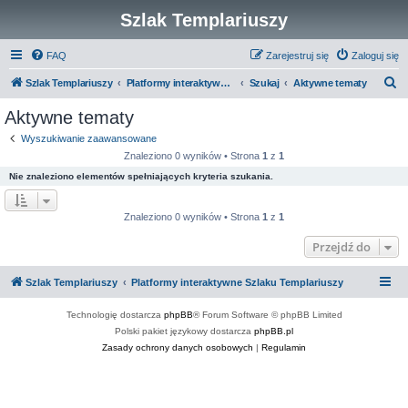
Szlak Templariuszy
FAQ
Zarejestruj się
Zaloguj się
S
Szlak Templariuszy
Platformy interaktywne Szlaku Templariuszy
Szukaj
Aktywne tematy
z
Aktywne tematy
u
Wyszukiwanie zaawansowane
k
Znaleziono 0 wyników • Strona
1
z
1
a
Nie znaleziono elementów spełniających kryteria szukania.
j
Znaleziono 0 wyników • Strona
1
z
1
Przejdź do
Szlak Templariuszy
Platformy interaktywne Szlaku Templariuszy
Technologię dostarcza
phpBB
® Forum Software © phpBB Limited
Polski pakiet językowy dostarcza
phpBB.pl
Zasady ochrony danych osobowych
|
Regulamin