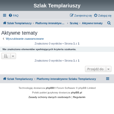
Szlak Templariuszy
FAQ
Zarejestruj się
Zaloguj się
S
Szlak Templariuszy
Platformy interaktywne Szlaku Templariuszy
Szukaj
Aktywne tematy
z
Aktywne tematy
u
Wyszukiwanie zaawansowane
k
Znaleziono 0 wyników • Strona
1
z
1
a
Nie znaleziono elementów spełniających kryteria szukania.
j
Znaleziono 0 wyników • Strona
1
z
1
Przejdź do
Szlak Templariuszy
Platformy interaktywne Szlaku Templariuszy
Technologię dostarcza
phpBB
® Forum Software © phpBB Limited
Polski pakiet językowy dostarcza
phpBB.pl
Zasady ochrony danych osobowych
|
Regulamin