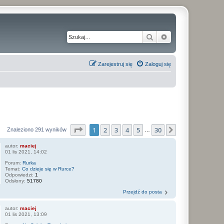
Szukaj
Wyszukiwanie z
Zarejestruj się
Zaloguj się
Strona
1
z
30
1
2
3
4
5
30
Następna
Znaleziono 291 wyników
…
autor:
maciej
01 lis 2021, 14:02
Forum:
Rurka
Temat:
Co dzieje się w Rurce?
Odpowiedzi:
1
Odsłony:
51780
Przejdź do posta
autor:
maciej
01 lis 2021, 13:09