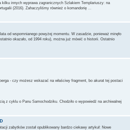
a kilku innych wyprawa zagranicznych Szlakiem Templariuszy: na
tugalii (2016). Zahaczyliśmy również o komandorię ...
 23 lata od wspomnianego powyżej momentu. W zasadzie, ponieważ minęło
ostatnio okazało, od 1994 roku), można już mówić o historii. Ostatnio
erga - czy możesz wskazać na właściwy fragment, bo akurat tej postaci
ścią z cyklu o Panu Samochodziku. Chodziło o wypowiedź na archiwalnej
3D
acji zabytków został opublikowany bardzo ciekawy artykuł: Nowe