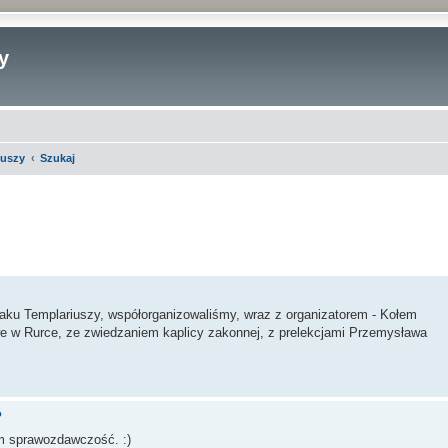
y
iuszy
Szukaj
sowane
laku Templariuszy, współorganizowaliśmy, wraz z organizatorem - Kołem
e w Rurce, ze zwiedzaniem kaplicy zakonnej, z prelekcjami Przemysława
?
m sprawozdawczość. :)