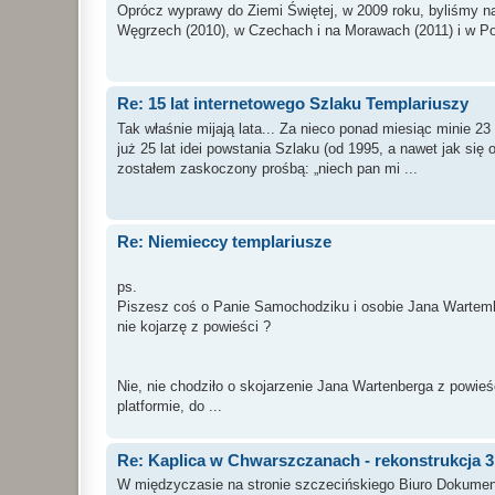
Oprócz wyprawy do Ziemi Świętej, w 2009 roku, byliśmy n
Węgrzech (2010), w Czechach i na Morawach (2011) i w Por
Re: 15 lat internetowego Szlaku Templariuszy
Tak właśnie mijają lata... Za nieco ponad miesiąc minie
już 25 lat idei powstania Szlaku (od 1995, a nawet jak się 
zostałem zaskoczony prośbą: „niech pan mi ...
Re: Niemieccy templariusze
ps.
Piszesz coś o Panie Samochodziku i osobie Jana Wartemb
nie kojarzę z powieści ?
Nie, nie chodziło o skojarzenie Jana Wartenberga z powie
platformie, do ...
Re: Kaplica w Chwarszczanach - rekonstrukcja 
W międzyczasie na stronie szczecińskiego Biuro Dokument