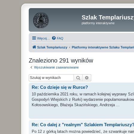
Szlak Templariusz
platformy interaktywne
Więcej…
FAQ
Szlak Templariuszy
Platformy interaktywne Szlaku Templar
Znaleziono 291 wyników
Wyszukiwanie zaawansowane
Szukaj
Wyszukiwanie zaawan
Re: Co dzieje się w Rurce?
10 października 2021 roku, w ramach kolejnej wyprawy Sz
Gospodyń WIejskich z Rurki) wydarzenie popularnonaukow
Kołosowskiego, Błażeja Skazińskiego, Andrzeja ...
Re: Co dalej z "realnym" Szlakiem Templariuszy
Po 12 z górką latach można powiedzieć, że szwankuje na