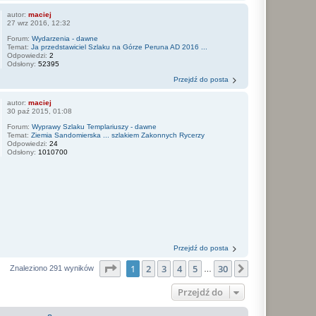
autor:
maciej
27 wrz 2016, 12:32
Forum:
Wydarzenia - dawne
Temat:
Ja przedstawiciel Szlaku na Górze Peruna AD 2016 ...
Odpowiedzi:
2
Odsłony:
52395
Przejdź do posta
autor:
maciej
30 paź 2015, 01:08
Forum:
Wyprawy Szlaku Templariuszy - dawne
Temat:
Ziemia Sandomierska ... szlakiem Zakonnych Rycerzy
Odpowiedzi:
24
Odsłony:
1010700
Przejdź do posta
Strona
1
z
30
1
2
3
4
5
30
Następna
Znaleziono 291 wyników
…
Przejdź do