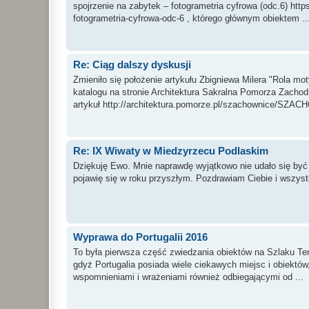
spojrzenie na zabytek – fotogrametria cyfrowa (odc.6) htt
fotogrametria-cyfrowa-odc-6 , którego głównym obiektem ..
Re: Ciąg dalszy dyskusji
Zmieniło się położenie artykułu Zbigniewa Milera "Rola m
katalogu na stronie Architektura Sakralna Pomorza Zachodni
artykuł http://architektura.pomorze.pl/szachownice/SZAC
Re: IX Wiwaty w Miedzyrzecu Podlaskim
Dziękuję Ewo. Mnie naprawdę wyjątkowo nie udało się b
pojawię się w roku przyszłym. Pozdrawiam Ciebie i wszyst
Wyprawa do Portugalii 2016
To była pierwsza część zwiedzania obiektów na Szlaku Temp
gdyż Portugalia posiada wiele ciekawych miejsc i obiektów
wspomnieniami i wrażeniami również odbiegającymi od ...