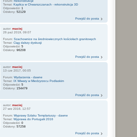
Forum:
Rekonstrukcje
Temat:
Kaplica w Chwarszczanach - rekonstrukcja 3D
Odpowiedzi:
1
Odsłony:
52129
Przejdź do posta
autor:
maciej
26 paź 2019, 09:07
Forum:
Szachownice na średniowiecznych kościołach granitowych
Temat:
Ciąg dalszy dyskusji
Odpowiedzi:
5
Odsłony:
96208
Przejdź do posta
autor:
maciej
13 cze 2017, 00:05
Forum:
Wydarzenia - dawne
Temat:
IX Wiwaty w Miedzyrzecu Podlaskim
Odpowiedzi:
5
Odsłony:
154479
Przejdź do posta
autor:
maciej
27 wrz 2016, 12:57
Forum:
Wyprawy Szlaku Templariuszy - dawne
Temat:
Wyprawa do Portugalii 2016
Odpowiedzi:
0
Odsłony:
57258
Przejdź do posta