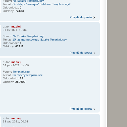
Forum:
Na Szlaku Templariuszy
Temat:
Co dalej z "realnym" Szlakiem Templariuszy?
Odpowiedzi:
2
Odsłony:
74433
Przejdź do posta
autor:
maciej
01 lis 2021, 12:34
Forum:
Na Szlaku Templariuszy
Temat:
15 lat internetowego Szlaku Templariuszy
Odpowiedzi:
1
Odsłony:
62211
Przejdź do posta
autor:
maciej
04 paź 2021, 14:00
Forum:
Templariusze
Temat:
Niemieccy templariusze
Odpowiedzi:
18
Odsłony:
269603
Przejdź do posta
autor:
maciej
18 wrz 2021, 00:03