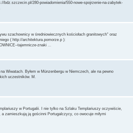
ps://bdz.szczecin.pl/280-powiadomienia/550-nowe-spojrzenie-na-zabytek-
.
otywu szachownicy w średniowiecznych kościołach granitowych" oraz
ego ( http://architektura.pomorze.p ):
HOWNICE--tajemnicze-znaki ...
yć na Wiwatach. Byłem w Münzenbergu w Niemczech, ale na pewno
kich uczestników. M.
lariuszy w Portugalii. I nie tylko na Szlaku Templariuszy oczywiście,
, a zamieszkują ją gościnni Portugalczycy, co owocuje miłymi