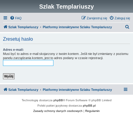
Szlak Templariuszy
FAQ
Zarejestruj się
Zaloguj się
S
Szlak Templariuszy
Platformy interaktywne Szlaku Templariuszy
z
Zresetuj hasło
u
k
Adres e-mail:
Musi być to adres e-mail skojarzony z twoim kontem. Jeśli nie był zmieniany z poziomu
a
panelu zarządzania kontem, jest to adres podany w czasie rejestracji.
j
Szlak Templariuszy
Platformy interaktywne Szlaku Templariuszy
Technologię dostarcza
phpBB
® Forum Software © phpBB Limited
Polski pakiet językowy dostarcza
phpBB.pl
Zasady ochrony danych osobowych
|
Regulamin