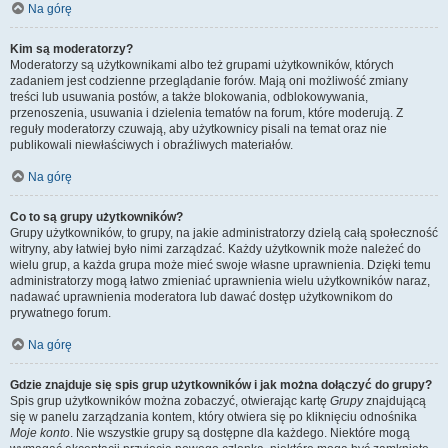
Na górę
Kim są moderatorzy?
Moderatorzy są użytkownikami albo też grupami użytkowników, których
zadaniem jest codzienne przeglądanie forów. Mają oni możliwość zmiany
treści lub usuwania postów, a także blokowania, odblokowywania,
przenoszenia, usuwania i dzielenia tematów na forum, które moderują. Z
reguły moderatorzy czuwają, aby użytkownicy pisali na temat oraz nie
publikowali niewłaściwych i obraźliwych materiałów.
Na górę
Co to są grupy użytkowników?
Grupy użytkowników, to grupy, na jakie administratorzy dzielą całą społeczność
witryny, aby łatwiej było nimi zarządzać. Każdy użytkownik może należeć do
wielu grup, a każda grupa może mieć swoje własne uprawnienia. Dzięki temu
administratorzy mogą łatwo zmieniać uprawnienia wielu użytkowników naraz,
nadawać uprawnienia moderatora lub dawać dostęp użytkownikom do
prywatnego forum.
Na górę
Gdzie znajduje się spis grup użytkowników i jak można dołączyć do grupy?
Spis grup użytkowników można zobaczyć, otwierając kartę
Grupy
znajdującą
się w panelu zarządzania kontem, który otwiera się po kliknięciu odnośnika
Moje konto
. Nie wszystkie grupy są dostępne dla każdego. Niektóre mogą