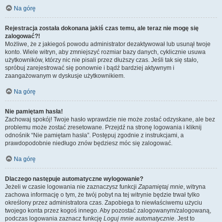
Na górę
Rejestracja została dokonana jakiś czas temu, ale teraz nie mogę się
zalogować?!
Możliwe, że z jakiegoś powodu administrator dezaktywował lub usunął twoje
konto. Wiele witryn, aby zmniejszyć rozmiar bazy danych, cyklicznie usuwa
użytkowników, którzy nic nie pisali przez dłuższy czas. Jeśli tak się stało,
spróbuj zarejestrować się ponownie i bądź bardziej aktywnym i
zaangażowanym w dyskusje użytkownikiem.
Na górę
Nie pamiętam hasła!
Zachowaj spokój! Twoje hasło wprawdzie nie może zostać odzyskane, ale bez
problemu może zostać zresetowane. Przejdź na stronę logowania i kliknij
odnośnik “Nie pamiętam hasła”. Postępuj zgodnie z instrukcjami, a
prawdopodobnie niedługo znów będziesz móc się zalogować.
Na górę
Dlaczego następuje automatyczne wylogowanie?
Jeżeli w czasie logowania nie zaznaczysz funkcji
Zapamiętaj mnie
, witryna
zachowa informację o tym, że twój pobyt na tej witrynie będzie trwał tylko
określony przez administratora czas. Zapobiega to niewłaściwemu użyciu
twojego konta przez kogoś innego. Aby pozostać zalogowanym/zalogowaną,
podczas logowania zaznacz funkcję
Loguj mnie automatycznie
. Jest to