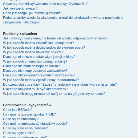
Czym są obrazki wyświetlane obok nazwy użytkownika?
Jak wyświetlić awatar?
Co to jest ranga i jak można ją zmienić?
Podczas próby wysłania wiadomości e-mail do użytkownika witryna prosi mnie o
zalogowanie. Dlaczego?
Problemy z pisaniem
Jak utworzyć nowy temat na forum lub wysłać odpowiedź w temacie?
W jaki sposób można zmienić lub usunąć post?
W jaki sposób można dodać podpis do swojego posta?
W jaki sposób można utworzyć ankietę?
Dlaczego nie można dodać więcej opcji ankiety?
W jaki sposób zmienić lub usunąć ankietę?
Dlaczego nie mam dostępu do forum?
Dlaczego nie mogę dodawać załączników?
Dlaczego otrzymałem/otrzymałam ostrzeżenie?
W jaki sposób można zgłosić posty moderatorowi?
Do czego służy przycisk “Zapisz” znajdujący się w oknie tworzenia tematu?
Dlaczego mój post musi być akceptowany?
W jaki sposób mogę przesunąć swój temat na górę strony tematów?
Formatowanie i typy tematów
Co to jest BBCode?
Czy można używać języka HTML?
Co to są są emotikony?
Czy można umieszczać obrazki w poście?
Co to są ogłoszenia globalne?
Co to są ogłoszenia?
Co to są przyklejone tematy?