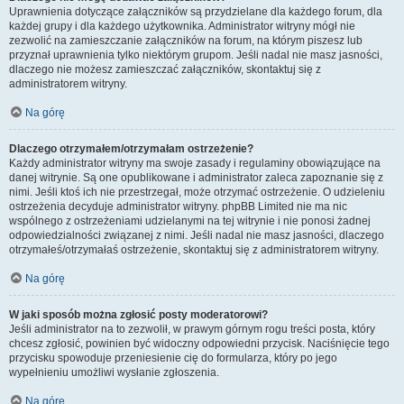
Uprawnienia dotyczące załączników są przydzielane dla każdego forum, dla
każdej grupy i dla każdego użytkownika. Administrator witryny mógł nie
zezwolić na zamieszczanie załączników na forum, na którym piszesz lub
przyznał uprawnienia tylko niektórym grupom. Jeśli nadal nie masz jasności,
dlaczego nie możesz zamieszczać załączników, skontaktuj się z
administratorem witryny.
Na górę
Dlaczego otrzymałem/otrzymałam ostrzeżenie?
Każdy administrator witryny ma swoje zasady i regulaminy obowiązujące na
danej witrynie. Są one opublikowane i administrator zaleca zapoznanie się z
nimi. Jeśli ktoś ich nie przestrzegał, może otrzymać ostrzeżenie. O udzieleniu
ostrzeżenia decyduje administrator witryny. phpBB Limited nie ma nic
wspólnego z ostrzeżeniami udzielanymi na tej witrynie i nie ponosi żadnej
odpowiedzialności związanej z nimi. Jeśli nadal nie masz jasności, dlaczego
otrzymałeś/otrzymałaś ostrzeżenie, skontaktuj się z administratorem witryny.
Na górę
W jaki sposób można zgłosić posty moderatorowi?
Jeśli administrator na to zezwolił, w prawym górnym rogu treści posta, który
chcesz zgłosić, powinien być widoczny odpowiedni przycisk. Naciśnięcie tego
przycisku spowoduje przeniesienie cię do formularza, który po jego
wypełnieniu umożliwi wysłanie zgłoszenia.
Na górę