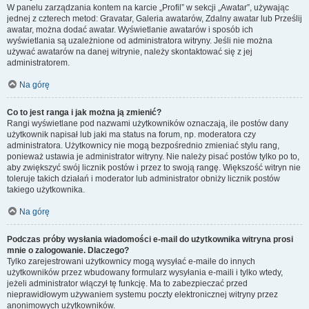
W panelu zarządzania kontem na karcie „Profil” w sekcji „Awatar”, używając
jednej z czterech metod: Gravatar, Galeria awatarów, Zdalny awatar lub Prześlij
awatar, można dodać awatar. Wyświetlanie awatarów i sposób ich
wyświetlania są uzależnione od administratora witryny. Jeśli nie można
używać awatarów na danej witrynie, należy skontaktować się z jej
administratorem.
Na górę
Co to jest ranga i jak można ją zmienić?
Rangi wyświetlane pod nazwami użytkowników oznaczają, ile postów dany
użytkownik napisał lub jaki ma status na forum, np. moderatora czy
administratora. Użytkownicy nie mogą bezpośrednio zmieniać stylu rang,
ponieważ ustawia je administrator witryny. Nie należy pisać postów tylko po to,
aby zwiększyć swój licznik postów i przez to swoją rangę. Większość witryn nie
toleruje takich działań i moderator lub administrator obniży licznik postów
takiego użytkownika.
Na górę
Podczas próby wysłania wiadomości e-mail do użytkownika witryna prosi
mnie o zalogowanie. Dlaczego?
Tylko zarejestrowani użytkownicy mogą wysyłać e-maile do innych
użytkowników przez wbudowany formularz wysyłania e-maili i tylko wtedy,
jeżeli administrator włączył tę funkcję. Ma to zabezpieczać przed
nieprawidłowym używaniem systemu poczty elektronicznej witryny przez
anonimowych użytkowników.