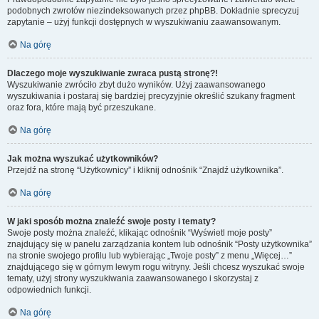
podobnych zwrotów niezindeksowanych przez phpBB. Dokładnie sprecyzuj
zapytanie – użyj funkcji dostępnych w wyszukiwaniu zaawansowanym.
Na górę
Dlaczego moje wyszukiwanie zwraca pustą stronę?!
Wyszukiwanie zwróciło zbyt dużo wyników. Użyj zaawansowanego
wyszukiwania i postaraj się bardziej precyzyjnie określić szukany fragment
oraz fora, które mają być przeszukane.
Na górę
Jak można wyszukać użytkowników?
Przejdź na stronę “Użytkownicy” i kliknij odnośnik “Znajdź użytkownika”.
Na górę
W jaki sposób można znaleźć swoje posty i tematy?
Swoje posty można znaleźć, klikając odnośnik “Wyświetl moje posty”
znajdujący się w panelu zarządzania kontem lub odnośnik “Posty użytkownika”
na stronie swojego profilu lub wybierając „Twoje posty” z menu „Więcej…”
znajdującego się w górnym lewym rogu witryny. Jeśli chcesz wyszukać swoje
tematy, użyj strony wyszukiwania zaawansowanego i skorzystaj z
odpowiednich funkcji.
Na górę