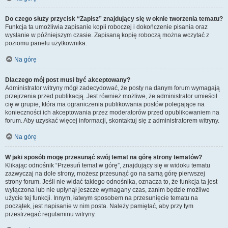
Do czego służy przycisk “Zapisz” znajdujący się w oknie tworzenia tematu?
Funkcja ta umożliwia zapisanie kopii roboczej i dokończenie pisania oraz
wysłanie w późniejszym czasie. Zapisaną kopię roboczą można wczytać z
poziomu panelu użytkownika.
Na górę
Dlaczego mój post musi być akceptowany?
Administrator witryny mógł zadecydować, że posty na danym forum wymagają
przejrzenia przed publikacją. Jest również możliwe, że administrator umieścił
cię w grupie, która ma ograniczenia publikowania postów polegające na
konieczności ich akceptowania przez moderatorów przed opublikowaniem na
forum. Aby uzyskać więcej informacji, skontaktuj się z administratorem witryny.
Na górę
W jaki sposób mogę przesunąć swój temat na górę strony tematów?
Klikając odnośnik “Przesuń temat w górę”, znajdujący się w widoku tematu
zazwyczaj na dole strony, możesz przesunąć go na samą górę pierwszej
strony forum. Jeśli nie widać takiego odnośnika, oznacza to, że funkcja ta jest
wyłączona lub nie upłynął jeszcze wymagany czas, zanim będzie możliwe
użycie tej funkcji. Innym, łatwym sposobem na przesunięcie tematu na
początek, jest napisanie w nim posta. Należy pamiętać, aby przy tym
przestrzegać regulaminu witryny.