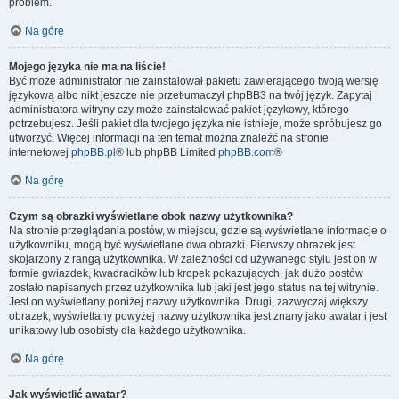
problem.
Na górę
Mojego języka nie ma na liście!
Być może administrator nie zainstalował pakietu zawierającego twoją wersję
językową albo nikt jeszcze nie przetłumaczył phpBB3 na twój język. Zapytaj
administratora witryny czy może zainstalować pakiet językowy, którego
potrzebujesz. Jeśli pakiet dla twojego języka nie istnieje, może spróbujesz go
utworzyć. Więcej informacji na ten temat można znaleźć na stronie
internetowej
phpBB.pl
® lub phpBB Limited
phpBB.com
®
Na górę
Czym są obrazki wyświetlane obok nazwy użytkownika?
Na stronie przeglądania postów, w miejscu, gdzie są wyświetlane informacje o
użytkowniku, mogą być wyświetlane dwa obrazki. Pierwszy obrazek jest
skojarzony z rangą użytkownika. W zależności od używanego stylu jest on w
formie gwiazdek, kwadracików lub kropek pokazujących, jak dużo postów
zostało napisanych przez użytkownika lub jaki jest jego status na tej witrynie.
Jest on wyświetlany poniżej nazwy użytkownika. Drugi, zazwyczaj większy
obrazek, wyświetlany powyżej nazwy użytkownika jest znany jako awatar i jest
unikatowy lub osobisty dla każdego użytkownika.
Na górę
Jak wyświetlić awatar?