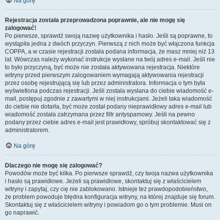
Na górę
Rejestracja została przeprowadzona poprawnie, ale nie mogę się
zalogować!
Po pierwsze, sprawdź swoją nazwę użytkownika i hasło. Jeśli są poprawne, to
wystąpiła jedna z dwóch przyczyn. Pierwszą z nich może być włączona funkcja
COPPA, a w czasie rejestracji została podana informacja, że masz mniej niż 13
lat. Wówczas należy wykonać instrukcje wysłane na twój adres e-mail. Jeśli nie
to było przyczyną, być może nie została aktywowana rejestracja. Niektóre
witryny przed pierwszym zalogowaniem wymagają aktywowania rejestracji
przez osobę rejestrującą się lub przez administratora. Informacja o tym była
wyświetlona podczas rejestracji. Jeśli została wysłana do ciebie wiadomość e-
mail, postępuj zgodnie z zawartymi w niej instrukcjami. Jeżeli taka wiadomość
do ciebie nie dotarła, być może został podany nieprawidłowy adres e-mail lub
wiadomość została zatrzymana przez filtr antyspamowy. Jeśli na pewno
podany przez ciebie adres e-mail jest prawidłowy, spróbuj skontaktować się z
administratorem.
Na górę
Dlaczego nie mogę się zalogować?
Powodów może być kilka. Po pierwsze sprawdź, czy twoja nazwa użytkownika
i hasło są prawidłowe. Jeżeli są prawidłowe, skontaktuj się z właścicielem
witryny i zapytaj, czy cię nie zablokowano. Istnieje też prawdopodobieństwo,
że problem powoduje błędna konfiguracja witryny, na której znajduje się forum.
Skontaktuj się z właścicielem witryny i powiadom go o tym problemie. Musi on
go naprawić.