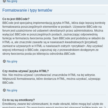
Na górę
Formatowanie i typy tematów
Co to jest BBCode?
BBCode jest specjalną implementacją języka HTML, która daje lepszą kontrolę
formatowania poszczególnych elementów w postach. Używanie BBCode na
forum jest uzależnione od ustawień określanych przez administratora. Można
wyłączyć BBCode w poszczególnych postach, zaznaczając odpowiednią
funkcję w formularzu tworzenia posta. Sam BBCode jest podobny w składni do
HTML-a, ale znaczniki zawarte są w nawiasach kwadratowych [przykład]
zamiast w używanych w HTML-u nawiasach ostrych <przykład>. Aby uzyskać
więcej informacji o BBCode, zapoznaj się z przewodnikiem dostępnym ze
strony tworzenia posta po kliknięciu odnośnika
BBCode
.
Na górę
Czy można używać języka HTML?
Nie. Nie można używać i przetwarzać znaczników HTML na tej witrynie.
Większość formatowania, które dostarcza HTML, można uzyskać, używając
BBCode.
Na górę
Co to są są emotikony?
Emotikony, zwane też uśmieszkami, to małe obrazki, które mogą być użyte do
wyrażania emocji. Do wyrażania emocji można też stosować krótkie kody, np. :)