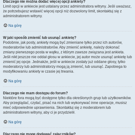
Dlaczego nie można dodać więcej opcji ankiety?
Limit opcji w ankiecie jest ustalany przez administratora witryny. Jeśli uważasz,
że potrzebujesz wstawić więcej opcji niż dozwolony limit, skontaktuj się z
administratorem witryny.
Na górę
W jaki sposób zmienić lub usunąć ankietę?
Podobnie, jak posty, ankiety mogą być zmieniane tylko przez ich autorów,
moderatorów lub administratorów. Aby zmienić ankietę, należy dokonać
zmiany pierwszego posta w wątku, z którym zawsze związana jest ankieta.
Jeśli nikt jeszcze nie oddał głosu w ankiecie, jej autor może usunąć ankietę lub
zmienić jej opcje. Jednakże, jeśli w ankiecie zostały już oddane głosy, tylko
moderatorzy lub administratorzy mogą ją zmienić, lub usunąć. Zapobiega to
modyfikowaniu ankiety w czasie jej trwania.
Na górę
Dlaczego nie mam dostępu do forum?
Niektóre fora mogą być dostępne tylko dla określonych grup lub użytkowników.
Aby przeglądać, czytać, pisać na nich lub wykonywać inne operacje, musisz
mieć odpowiednie uprawnienia. Skontaktuj się z moderatorem lub
administratorem witryny, aby ci je przydzielił.
Na górę
Dlaczego nie mogę dodawać załączników?