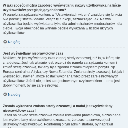
W jaki sposób można zapobiec wyświetlaniu nazwy użytkownika na liście
użytkowników przeglądających forum?
W panelu zarządzania kontem, w “Ustawieniach witryny” znajduje się funkcja
Nie pokazuj statusu online
. Włącz tę funkcję, zaznaczając
Tak
. Nazwa
użytkownika będzie wyświetlana tylko dla administratorów, moderatorów i dla
ciebie. Twoja obecność na witrynie będzie wykazana w liczbie ukrytych
użytkowników.
Na górę
Jest wyświetlany nieprawidłowy czas!
Możliwe, że jest wyświetlany czas z innej strefy czasowej, niż ta, w której się
znajdujesz. Jeśli tak właśnie jest, przejdź do panelu zarządzania kontem i
zmień strefę czasową, tak aby była zgodna z twoim miejscem pobytu. Np.
Europa centralna, Afryka, czy Nowa Zelandia. Zmiana strefy czasowej, tak jak i
większości ustawień, może zostać wykonana tylko przez zarejestrowanych
użytkowników. Jeżeli nie jesteś zarejestrowanym użytkownikiem – teraz jest
dobry moment, by się zarejestrować.
Na górę
Została wykonana zmiana strefy czasowej, a nadal jest wyświetlany
nieprawidłowy czas!
Jeżeli na pewno strefa czasowa została ustawiona prawidłowo, a czas nadal
jest wyświetlany nieprawidłowo, oznacza to, że czas na serwerze jest
ustawiony nieprawidłowo. Poinformuj o tym administratora, by naprawił