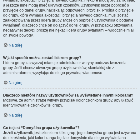
wymagać akceptacji przyjęcia nowego członka, niektóre mogą być zamknięte,
a jeszcze inne mogą mieć ukrytych członków. Użytkownik może poprosić o
przyjęcie do danej grupy, naciskając odpowiedni przycisk. Prośba o przyjęcie
do grupy, która wymaga akceptacji przyjęcia nowego członka, musi zostać
zaakceptowana przez lidera grupy. Może on poprosić użytkownika o podanie
wyjaśnień, dlaczego chce on dołączyć do tej grupy. W przypadku otrzymania
negatywnej decyzji proszę nie nękać lidera grupy pytaniami – widocznie miał
on swoje powody.
Na górę
W jaki sposób można zostać liderem grupy?
Lidera grupy zazwyczaj mianuje administrator witryny podczas tworzenia
grupy. Jeśli chcesz utworzyć grupę użytkowników, skontaktuj się z
administratorem, wysyłając do niego prywatną wiadomość.
Na górę
Dlaczego niektóre nazwy użytkowników są wyświetlane innymi kolorami?
Możliwe, że administrator witryny przypisał kolor członkom grupy, aby ułatwić
identyfikowanie członków tej grupy.
Na górę
Co to jest “Domyślna grupa użytkownika”?
Jeżeli użytkownik jest członkiem kilku grup, jego domyślna grupa jest używana
do określenia, jaki kolor i ranga będzie domyślnie dla niego wyświetlana.