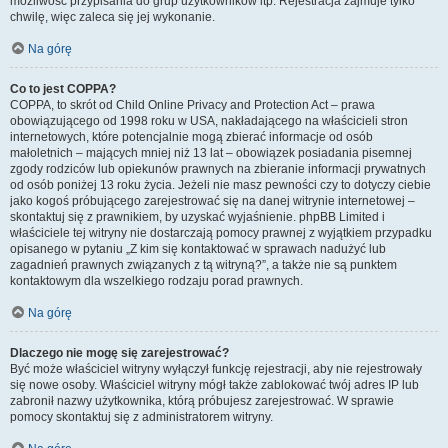
możliwość przypisania do grup użytkowników itp. Rejestracja zajmuje tylko
chwilę, więc zaleca się jej wykonanie.
Na górę
Co to jest COPPA?
COPPA, to skrót od Child Online Privacy and Protection Act – prawa
obowiązującego od 1998 roku w USA, nakładającego na właścicieli stron
internetowych, które potencjalnie mogą zbierać informacje od osób
małoletnich – mających mniej niż 13 lat – obowiązek posiadania pisemnej
zgody rodziców lub opiekunów prawnych na zbieranie informacji prywatnych
od osób poniżej 13 roku życia. Jeżeli nie masz pewności czy to dotyczy ciebie
jako kogoś próbującego zarejestrować się na danej witrynie internetowej –
skontaktuj się z prawnikiem, by uzyskać wyjaśnienie. phpBB Limited i
właściciele tej witryny nie dostarczają pomocy prawnej z wyjątkiem przypadku
opisanego w pytaniu „Z kim się kontaktować w sprawach nadużyć lub
zagadnień prawnych związanych z tą witryną?”, a także nie są punktem
kontaktowym dla wszelkiego rodzaju porad prawnych.
Na górę
Dlaczego nie mogę się zarejestrować?
Być może właściciel witryny wyłączył funkcję rejestracji, aby nie rejestrowały
się nowe osoby. Właściciel witryny mógł także zablokować twój adres IP lub
zabronił nazwy użytkownika, którą próbujesz zarejestrować. W sprawie
pomocy skontaktuj się z administratorem witryny.