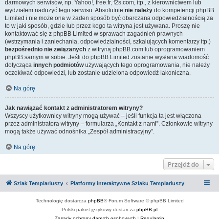
darmowych serwisów, np. Yahoo!, free.fr, f2s.com, itp., z kierownictwem lub
wydziałem nadużyć tego serwisu. Absolutnie
nie należy
do kompetencji phpBB
Limited i nie może ona w żaden sposób być obarczana odpowiedzialnością za
to w jaki sposób, gdzie lub przez kogo ta witryna jest używana. Proszę nie
kontaktować się z phpBB Limited w sprawach zagadnień prawnych
(wstrzymania i zaniechania, odpowiedzialności, szkalujących komentarzy itp.)
bezpośrednio nie związanych
z witryną phpBB.com lub oprogramowaniem
phpBB samym w sobie. Jeśli do phpBB Limited zostanie wysłana wiadomość
dotycząca
innych podmiotów
używających tego oprogramowania, nie należy
oczekiwać odpowiedzi, lub zostanie udzielona odpowiedź lakoniczna.
Na górę
Jak nawiązać kontakt z administratorem witryny?
Wszyscy użytkownicy witryny mogą używać – jeśli funkcja ta jest włączona
przez administratora witryny – formularza „Kontakt z nami”. Członkowie witryny
mogą także używać odnośnika „Zespół administracyjny”.
Na górę
Przejdź do
Szlak Templariuszy
Platformy interaktywne Szlaku Templariuszy
Technologię dostarcza
phpBB
® Forum Software © phpBB Limited
Polski pakiet językowy dostarcza
phpBB.pl
Zasady ochrony danych osobowych
|
Regulamin