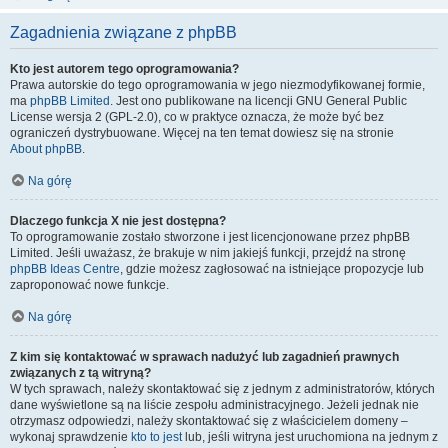
Zagadnienia związane z phpBB
Kto jest autorem tego oprogramowania?
Prawa autorskie do tego oprogramowania w jego niezmodyfikowanej formie,
ma
phpBB Limited
. Jest ono publikowane na licencji GNU General Public
License wersja 2 (GPL-2.0), co w praktyce oznacza, że może być bez
ograniczeń dystrybuowane. Więcej na ten temat dowiesz się na stronie
About phpBB
.
Na górę
Dlaczego funkcja X nie jest dostępna?
To oprogramowanie zostało stworzone i jest licencjonowane przez phpBB
Limited. Jeśli uważasz, że brakuje w nim jakiejś funkcji, przejdź na stronę
phpBB Ideas Centre
, gdzie możesz zagłosować na istniejące propozycje lub
zaproponować nowe funkcje.
Na górę
Z kim się kontaktować w sprawach nadużyć lub zagadnień prawnych
związanych z tą witryną?
W tych sprawach, należy skontaktować się z jednym z administratorów, których
dane wyświetlone są na liście zespołu administracyjnego. Jeżeli jednak nie
otrzymasz odpowiedzi, należy skontaktować się z właścicielem domeny –
wykonaj sprawdzenie
kto to jest
lub, jeśli witryna jest uruchomiona na jednym z