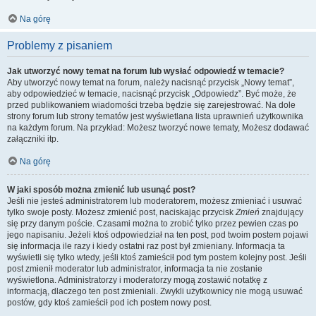
Na górę
Problemy z pisaniem
Jak utworzyć nowy temat na forum lub wysłać odpowiedź w temacie?
Aby utworzyć nowy temat na forum, należy nacisnąć przycisk „Nowy temat”,
aby odpowiedzieć w temacie, nacisnąć przycisk „Odpowiedz”. Być może, że
przed publikowaniem wiadomości trzeba będzie się zarejestrować. Na dole
strony forum lub strony tematów jest wyświetlana lista uprawnień użytkownika
na każdym forum. Na przykład: Możesz tworzyć nowe tematy, Możesz dodawać
załączniki itp.
Na górę
W jaki sposób można zmienić lub usunąć post?
Jeśli nie jesteś administratorem lub moderatorem, możesz zmieniać i usuwać
tylko swoje posty. Możesz zmienić post, naciskając przycisk
Zmień
znajdujący
się przy danym poście. Czasami można to zrobić tylko przez pewien czas po
jego napisaniu. Jeżeli ktoś odpowiedział na ten post, pod twoim postem pojawi
się informacja ile razy i kiedy ostatni raz post był zmieniany. Informacja ta
wyświetli się tylko wtedy, jeśli ktoś zamieścił pod tym postem kolejny post. Jeśli
post zmienił moderator lub administrator, informacja ta nie zostanie
wyświetlona. Administratorzy i moderatorzy mogą zostawić notatkę z
informacją, dlaczego ten post zmieniali. Zwykli użytkownicy nie mogą usuwać
postów, gdy ktoś zamieścił pod ich postem nowy post.