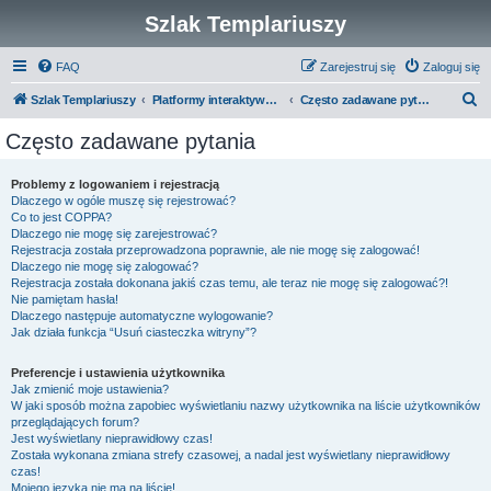
Szlak Templariuszy
FAQ
Zarejestruj się
Zaloguj się
S
Szlak Templariuszy
Platformy interaktywne Szlaku Templariuszy
Często zadawane pytania
z
Często zadawane pytania
u
k
Problemy z logowaniem i rejestracją
Dlaczego w ogóle muszę się rejestrować?
a
Co to jest COPPA?
j
Dlaczego nie mogę się zarejestrować?
Rejestracja została przeprowadzona poprawnie, ale nie mogę się zalogować!
Dlaczego nie mogę się zalogować?
Rejestracja została dokonana jakiś czas temu, ale teraz nie mogę się zalogować?!
Nie pamiętam hasła!
Dlaczego następuje automatyczne wylogowanie?
Jak działa funkcja “Usuń ciasteczka witryny”?
Preferencje i ustawienia użytkownika
Jak zmienić moje ustawienia?
W jaki sposób można zapobiec wyświetlaniu nazwy użytkownika na liście użytkowników
przeglądających forum?
Jest wyświetlany nieprawidłowy czas!
Została wykonana zmiana strefy czasowej, a nadal jest wyświetlany nieprawidłowy
czas!
Mojego języka nie ma na liście!