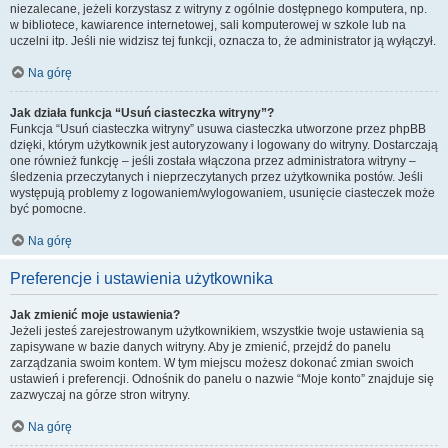
niezalecane, jeżeli korzystasz z witryny z ogólnie dostępnego komputera, np.
w bibliotece, kawiarence internetowej, sali komputerowej w szkole lub na
uczelni itp. Jeśli nie widzisz tej funkcji, oznacza to, że administrator ją wyłączył.
Na górę
Jak działa funkcja “Usuń ciasteczka witryny”?
Funkcja “Usuń ciasteczka witryny” usuwa ciasteczka utworzone przez phpBB
dzięki, którym użytkownik jest autoryzowany i logowany do witryny. Dostarczają
one również funkcję – jeśli została włączona przez administratora witryny –
śledzenia przeczytanych i nieprzeczytanych przez użytkownika postów. Jeśli
występują problemy z logowaniem/wylogowaniem, usunięcie ciasteczek może
być pomocne.
Na górę
Preferencje i ustawienia użytkownika
Jak zmienić moje ustawienia?
Jeżeli jesteś zarejestrowanym użytkownikiem, wszystkie twoje ustawienia są
zapisywane w bazie danych witryny. Aby je zmienić, przejdź do panelu
zarządzania swoim kontem. W tym miejscu możesz dokonać zmian swoich
ustawień i preferencji. Odnośnik do panelu o nazwie “Moje konto” znajduje się
zazwyczaj na górze stron witryny.
Na górę