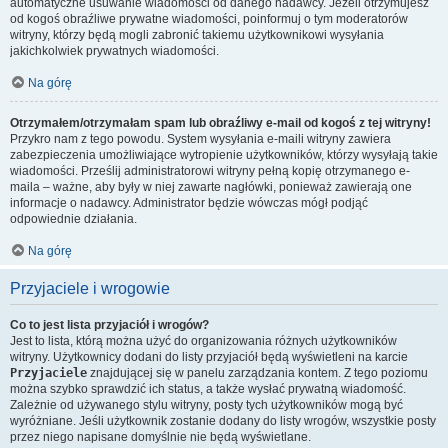
automatyczne usuwanie wiadomości od danego nadawcy. Jeżeli otrzymujesz
od kogoś obraźliwe prywatne wiadomości, poinformuj o tym moderatorów
witryny, którzy będą mogli zabronić takiemu użytkownikowi wysyłania
jakichkolwiek prywatnych wiadomości.
Na górę
Otrzymałem/otrzymałam spam lub obraźliwy e-mail od kogoś z tej witryny!
Przykro nam z tego powodu. System wysyłania e-maili witryny zawiera
zabezpieczenia umożliwiające wytropienie użytkowników, którzy wysyłają takie
wiadomości. Prześlij administratorowi witryny pełną kopię otrzymanego e-
maila – ważne, aby były w niej zawarte nagłówki, ponieważ zawierają one
informacje o nadawcy. Administrator będzie wówczas mógł podjąć
odpowiednie działania.
Na górę
Przyjaciele i wrogowie
Co to jest lista przyjaciół i wrogów?
Jest to lista, którą można użyć do organizowania różnych użytkowników
witryny. Użytkownicy dodani do listy przyjaciół będą wyświetleni na karcie
Przyjaciele
znajdującej się w panelu zarządzania kontem. Z tego poziomu
można szybko sprawdzić ich status, a także wysłać prywatną wiadomość.
Zależnie od używanego stylu witryny, posty tych użytkowników mogą być
wyróżniane. Jeśli użytkownik zostanie dodany do listy wrogów, wszystkie posty
przez niego napisane domyślnie nie będą wyświetlane.