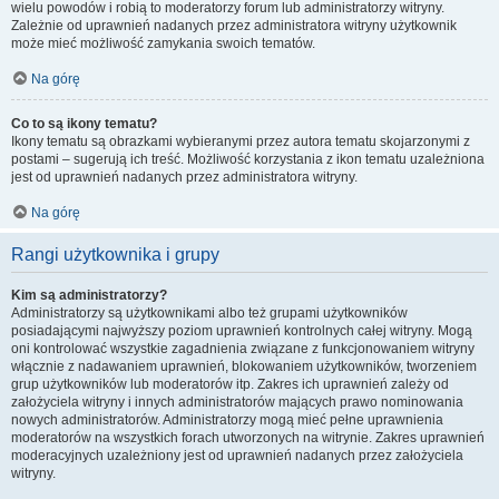
wielu powodów i robią to moderatorzy forum lub administratorzy witryny.
Zależnie od uprawnień nadanych przez administratora witryny użytkownik
może mieć możliwość zamykania swoich tematów.
Na górę
Co to są ikony tematu?
Ikony tematu są obrazkami wybieranymi przez autora tematu skojarzonymi z
postami – sugerują ich treść. Możliwość korzystania z ikon tematu uzależniona
jest od uprawnień nadanych przez administratora witryny.
Na górę
Rangi użytkownika i grupy
Kim są administratorzy?
Administratorzy są użytkownikami albo też grupami użytkowników
posiadającymi najwyższy poziom uprawnień kontrolnych całej witryny. Mogą
oni kontrolować wszystkie zagadnienia związane z funkcjonowaniem witryny
włącznie z nadawaniem uprawnień, blokowaniem użytkowników, tworzeniem
grup użytkowników lub moderatorów itp. Zakres ich uprawnień zależy od
założyciela witryny i innych administratorów mających prawo nominowania
nowych administratorów. Administratorzy mogą mieć pełne uprawnienia
moderatorów na wszystkich forach utworzonych na witrynie. Zakres uprawnień
moderacyjnych uzależniony jest od uprawnień nadanych przez założyciela
witryny.