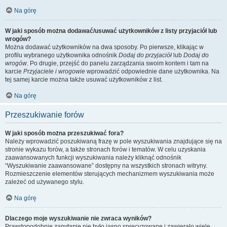
Na górę
W jaki sposób można dodawać/usuwać użytkowników z listy przyjaciół lub
wrogów?
Można dodawać użytkowników na dwa sposoby. Po pierwsze, klikając w
profilu wybranego użytkownika odnośnik
Dodaj do przyjaciół
lub
Dodaj do
wrogów
. Po drugie, przejść do panelu zarządzania swoim kontem i tam na
karcie
Przyjaciele i wrogowie
wprowadzić odpowiednie dane użytkownika. Na
tej samej karcie można także usuwać użytkowników z list.
Na górę
Przeszukiwanie forów
W jaki sposób można przeszukiwać fora?
Należy wprowadzić poszukiwaną frazę w pole wyszukiwania znajdujące się na
stronie wykazu forów, a także stronach forów i tematów. W celu uzyskania
zaawansowanych funkcji wyszukiwania należy kliknąć odnośnik
“Wyszukiwanie zaawansowane” dostępny na wszystkich stronach witryny.
Rozmieszczenie elementów sterujących mechanizmem wyszukiwania może
zależeć od używanego stylu.
Na górę
Dlaczego moje wyszukiwanie nie zwraca wyników?
Prawdopodobnie zapytanie nie było jasno sprecyzowane i zawierało wiele