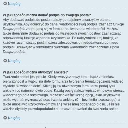
Na górę
W jaki sposób można dodać podpis do swojego posta?
Aby dodawać podpis do posta, należy go najpierw utworzyć w panelu
użytkownika. Aby dołączyć do danej wiadomości swój podpis, zaznacz funkcję
Dołącz podpis
znajdującą się w formularzu tworzenia wiadomości. Możesz
także domyślnie dodawać podpis do wszystkich swoich postów, zaznaczając
odpowiednią funkcję w panelu użytkownika. Po uaktywnieniu tej funkcji, za
każdym razem pisząc post, możesz zdecydować o niedodawaniu do niego
podpisu, usuwając w formularzu tworzenia wiadomości zaznaczenie z pola
Dołącz podpis
.
Na górę
W jaki sposób można utworzyć ankietę?
Tworzenie ankiet jest proste. Kiedy tworzysz nowy temat bądź zmieniasz
pierwszy post w wątku, na dole formularza tworzenia tematu będziesz widzieć
etykietę “Utwórz ankietę”. Kliknij ją i w otworzonym formularzu podaj tytuł
ankiety i co najmniej dwie opcje. Każdą opcję należy wpisać w nowym wierszu
widocznego pola tekstowego. Możesz określić liczbę opcji, jakie użytkownik
może wybrać, wyznaczyć czas trwania ankiety (0 – bez limitu czasowego), a
także umożliwić użytkownikom zmianę wcześniej oddanego głosu. Jeśli nie
widzisz etykiety, prawdopodobnie nie masz uprawnień do tworzenia ankiet.
Na górę