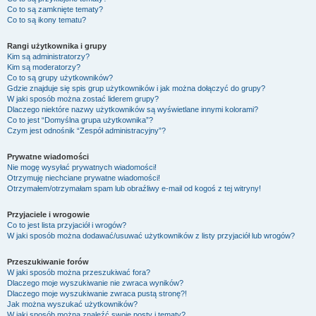
Co to są zamknięte tematy?
Co to są ikony tematu?
Rangi użytkownika i grupy
Kim są administratorzy?
Kim są moderatorzy?
Co to są grupy użytkowników?
Gdzie znajduje się spis grup użytkowników i jak można dołączyć do grupy?
W jaki sposób można zostać liderem grupy?
Dlaczego niektóre nazwy użytkowników są wyświetlane innymi kolorami?
Co to jest “Domyślna grupa użytkownika”?
Czym jest odnośnik “Zespół administracyjny”?
Prywatne wiadomości
Nie mogę wysyłać prywatnych wiadomości!
Otrzymuję niechciane prywatne wiadomości!
Otrzymałem/otrzymałam spam lub obraźliwy e-mail od kogoś z tej witryny!
Przyjaciele i wrogowie
Co to jest lista przyjaciół i wrogów?
W jaki sposób można dodawać/usuwać użytkowników z listy przyjaciół lub wrogów?
Przeszukiwanie forów
W jaki sposób można przeszukiwać fora?
Dlaczego moje wyszukiwanie nie zwraca wyników?
Dlaczego moje wyszukiwanie zwraca pustą stronę?!
Jak można wyszukać użytkowników?
W jaki sposób można znaleźć swoje posty i tematy?