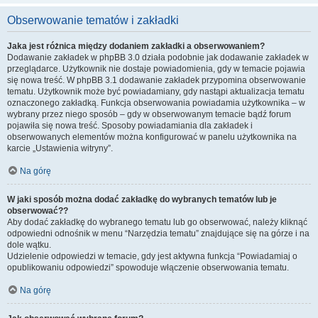
Obserwowanie tematów i zakładki
Jaka jest różnica między dodaniem zakładki a obserwowaniem?
Dodawanie zakładek w phpBB 3.0 działa podobnie jak dodawanie zakładek w
przeglądarce. Użytkownik nie dostaje powiadomienia, gdy w temacie pojawia
się nowa treść. W phpBB 3.1 dodawanie zakładek przypomina obserwowanie
tematu. Użytkownik może być powiadamiany, gdy nastąpi aktualizacja tematu
oznaczonego zakładką. Funkcja obserwowania powiadamia użytkownika – w
wybrany przez niego sposób – gdy w obserwowanym temacie bądź forum
pojawiła się nowa treść. Sposoby powiadamiania dla zakładek i
obserwowanych elementów można konfigurować w panelu użytkownika na
karcie „Ustawienia witryny”.
Na górę
W jaki sposób można dodać zakładkę do wybranych tematów lub je
obserwować??
Aby dodać zakładkę do wybranego tematu lub go obserwować, należy kliknąć
odpowiedni odnośnik w menu “Narzędzia tematu” znajdujące się na górze i na
dole wątku.
Udzielenie odpowiedzi w temacie, gdy jest aktywna funkcja “Powiadamiaj o
opublikowaniu odpowiedzi” spowoduje włączenie obserwowania tematu.
Na górę