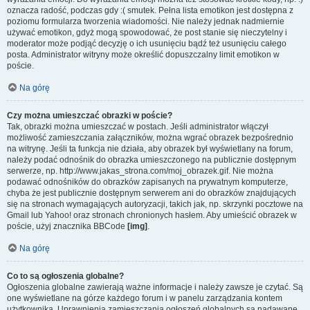
oznacza radość, podczas gdy :( smutek. Pełna lista emotikon jest dostępna z
poziomu formularza tworzenia wiadomości. Nie należy jednak nadmiernie
używać emotikon, gdyż mogą spowodować, że post stanie się nieczytelny i
moderator może podjąć decyzję o ich usunięciu bądź też usunięciu całego
posta. Administrator witryny może określić dopuszczalny limit emotikon w
poście.
Na górę
Czy można umieszczać obrazki w poście?
Tak, obrazki można umieszczać w postach. Jeśli administrator włączył
możliwość zamieszczania załączników, można wgrać obrazek bezpośrednio
na witrynę. Jeśli ta funkcja nie działa, aby obrazek był wyświetlany na forum,
należy podać odnośnik do obrazka umieszczonego na publicznie dostępnym
serwerze, np. http://www.jakas_strona.com/moj_obrazek.gif. Nie można
podawać odnośników do obrazków zapisanych na prywatnym komputerze,
chyba że jest publicznie dostępnym serwerem ani do obrazków znajdujących
się na stronach wymagających autoryzacji, takich jak, np. skrzynki pocztowe na
Gmail lub Yahoo! oraz stronach chronionych hasłem. Aby umieścić obrazek w
poście, użyj znacznika BBCode
[img]
.
Na górę
Co to są ogłoszenia globalne?
Ogłoszenia globalne zawierają ważne informacje i należy zawsze je czytać. Są
one wyświetlane na górze każdego forum i w panelu zarządzania kontem
użytkownika. Uprawnienia zamieszczania ogłoszeń globalnych są nadawane